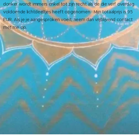
donker wordt immers enkel tot zijn recht als de die verf overdag
voldoende lichtdeeltjes heeft opgenomen.
Mijn totaalprijs is 95
EUR. Als je je aangesproken voelt, neem dan vrijblijvend contact
met me op.