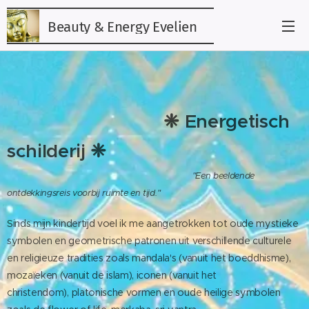
Beauty & Energy Evelien
Evelien
❈ Energetisch
schilderij ❈
"Een beeldende
ontdekkingsreis voorbij ruimte en tijd."
Sinds mijn kindertijd voel ik me aangetrokken tot oude mystieke
symbolen en geometrische patronen uit verschillende culturele
en religieuze tradities zoals mandala's (vanuit het boeddhisme),
mozaïeken (vanuit de islam), iconen (vanuit het
christendom), platonische vormen en oude heilige symbolen