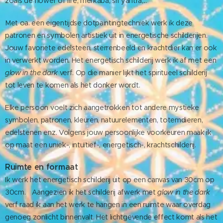
zoals de flower of life, merkaba, sri yantra,...
Met oa. een eigentijdse dotpaintingtechniek werk ik deze
patronen en symbolen artistiek uit in energetische schilderijen.
Jouw favoriete edelsteen, sterrenbeeld en krachtdier kan er ook
in verwerkt worden. Het energetisch schilderij werk ik af met een
glow in the dark
verf
. Op die manier lijkt het spiritueel schilderij
tot leven te komen als het donker wordt.
Elke persoon voelt zich aangetrokken tot andere mystieke
symbolen, patronen, kleuren, natuurelementen, totemdieren,
edelstenen enz. Volgens jouw persoonlijke voorkeuren maak ik
op maat een uniek-, intuïtief-, energetisch-, krachtschilderij.
Ruimte en formaat
Ik werk het energetisch schilderij uit op een canvas van 30cm op
30cm. Aangezien ik het schilderij afwerk met
glow in the dark
verf
raad ik aan het werk te hangen in een ruimte waar overdag
genoeg zonlicht binnenvalt. Het lichtgevende effect komt als het